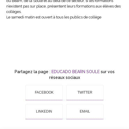
du Béarn, de la Soule et au delà de ce secteur, si les formations
n’existent pas sur place, présentent leurs formations aux élèves des
collèges.
Le samedi matin est ouvert à tous les publics de collège
Partagez la page :
EDUCADO BEARN SOULE
sur vos
réseaux sociaux
FACEBOOK
TWITTER
LINKEDIN
EMAIL