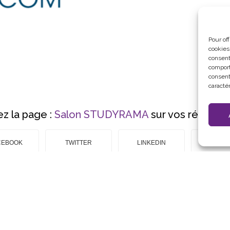
Pour of
cookies
consent
comport
consent
caractér
z la page :
Salon STUDYRAMA
sur vos réseaux 
CEBOOK
TWITTER
LINKEDIN
EMAI